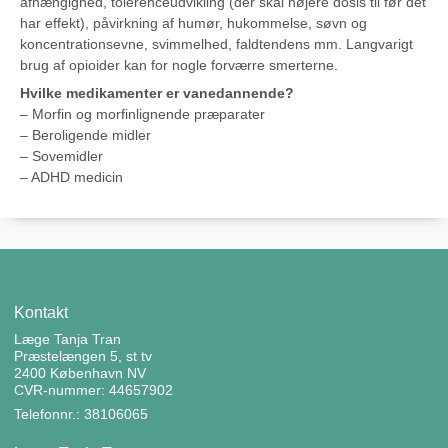
afhængighed, tolerenceudvikling (der skal højere dosis til før det
har effekt), påvirkning af humør, hukommelse, søvn og
koncentrationsevne, svimmelhed, faldtendens mm. Langvarigt
brug af opioider kan for nogle forværre smerterne.
Hvilke medikamenter er vanedannende?
– Morfin og morfinlignende præparater
– Beroligende midler
– Sovemidler
– ADHD medicin
Kontakt
Læge Tanja Tran
Præstelængen 5, st tv
2400 København NV
CVR-nummer: 44657902
Telefonnr.: 38106065